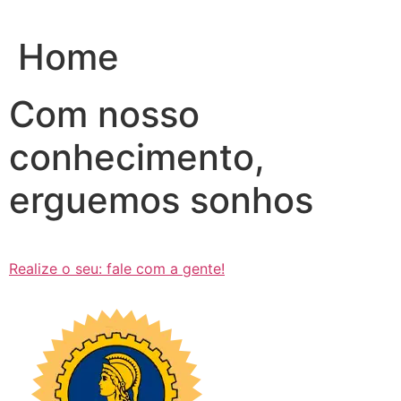
Ir
para
Home
o
conteúdo
Com nosso
conhecimento,
erguemos sonhos
Realize o seu: fale com a gente!