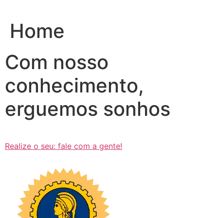
Ir
para
Home
o
conteúdo
Com nosso
conhecimento,
erguemos sonhos
Realize o seu: fale com a gente!