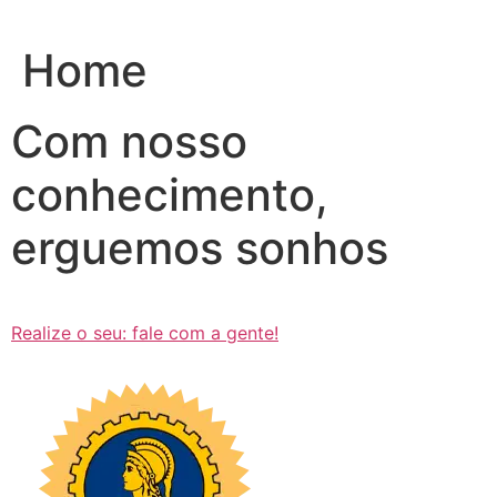
Ir
para
Home
o
conteúdo
Com nosso
conhecimento,
erguemos sonhos
Realize o seu: fale com a gente!