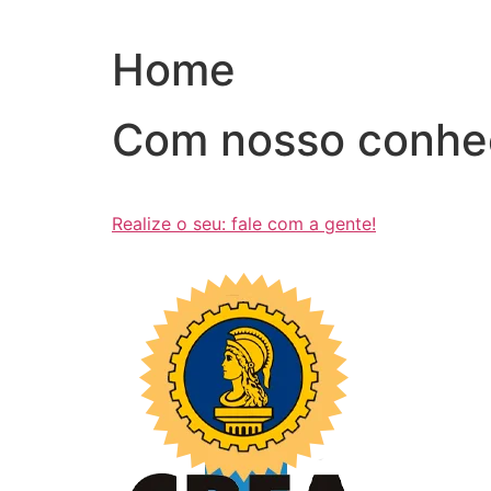
Ir
para
Home
o
conteúdo
Com nosso conhe
Realize o seu: fale com a gente!