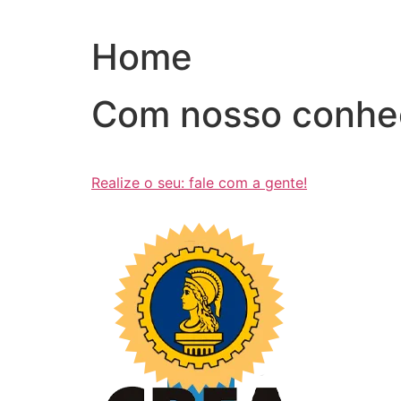
Ir
para
Home
o
conteúdo
Com nosso conhe
Realize o seu: fale com a gente!