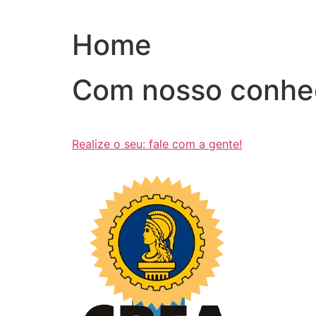
Ir
para
Home
o
conteúdo
Com nosso conhe
Realize o seu: fale com a gente!