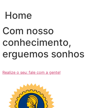
Ir
para
Home
o
conteúdo
Com nosso
conhecimento,
erguemos sonhos
Realize o seu: fale com a gente!