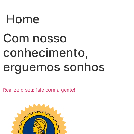
Ir
para
Home
o
conteúdo
Com nosso
conhecimento,
erguemos sonhos
Realize o seu: fale com a gente!