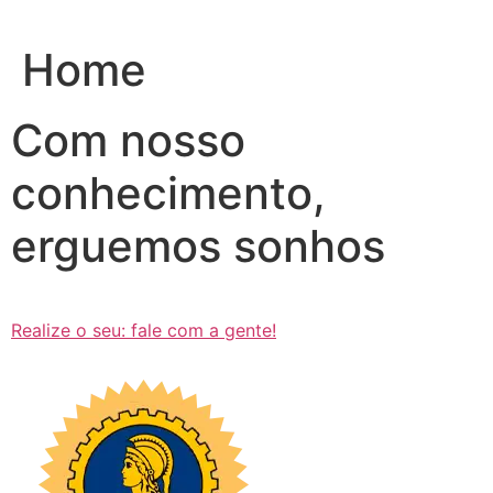
Ir
para
Home
o
conteúdo
Com nosso
conhecimento,
erguemos sonhos
Realize o seu: fale com a gente!