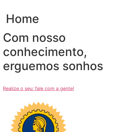
Ir
para
Home
o
conteúdo
Com nosso
conhecimento,
erguemos sonhos
Realize o seu: fale com a gente!