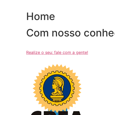
Ir
para
Home
o
conteúdo
Com nosso conhe
Realize o seu: fale com a gente!