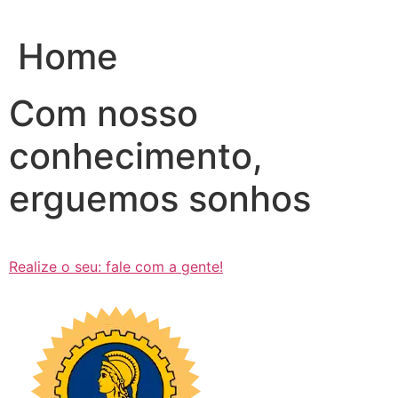
Ir
para
Home
o
conteúdo
Com nosso
conhecimento,
erguemos sonhos
Realize o seu: fale com a gente!