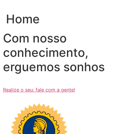
Ir
para
Home
o
conteúdo
Com nosso
conhecimento,
erguemos sonhos
Realize o seu: fale com a gente!