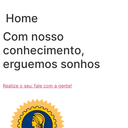
Ir
para
Home
o
conteúdo
Com nosso
conhecimento,
erguemos sonhos
Realize o seu: fale com a gente!