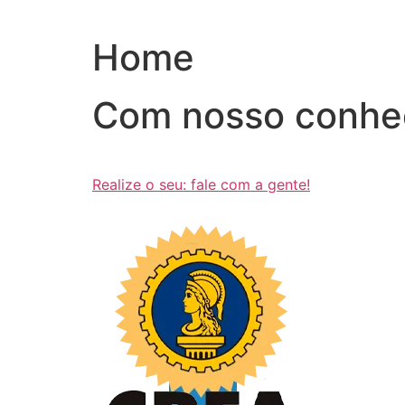
Ir
para
Home
o
conteúdo
Com nosso conhe
Realize o seu: fale com a gente!