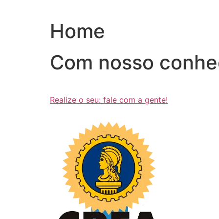
Ir
para
Home
o
conteúdo
Com nosso conhe
Realize o seu: fale com a gente!