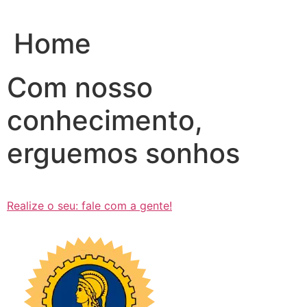
Ir
para
Home
o
conteúdo
Com nosso
conhecimento,
erguemos sonhos
Realize o seu: fale com a gente!