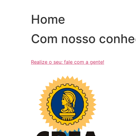
Ir
para
Home
o
conteúdo
Com nosso conhe
Realize o seu: fale com a gente!