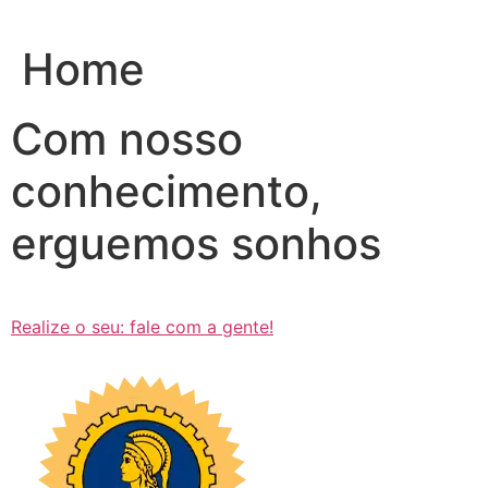
Ir
para
Home
o
conteúdo
Com nosso
conhecimento,
erguemos sonhos
Realize o seu: fale com a gente!