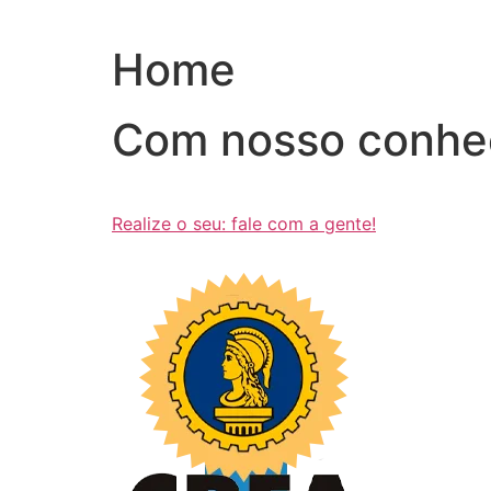
Ir
para
Home
o
conteúdo
Com nosso conhe
Realize o seu: fale com a gente!