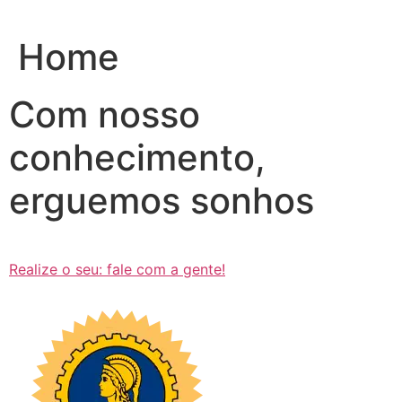
Ir
para
Home
o
conteúdo
Com nosso
conhecimento,
erguemos sonhos
Realize o seu: fale com a gente!