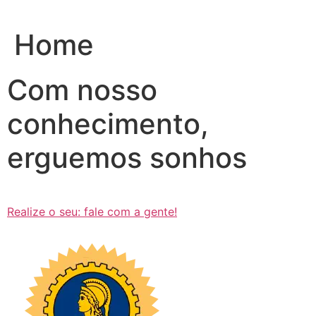
Ir
para
Home
o
conteúdo
Com nosso
conhecimento,
erguemos sonhos
Realize o seu: fale com a gente!