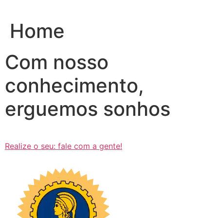
Ir
para
Home
o
conteúdo
Com nosso
conhecimento,
erguemos sonhos
Realize o seu: fale com a gente!