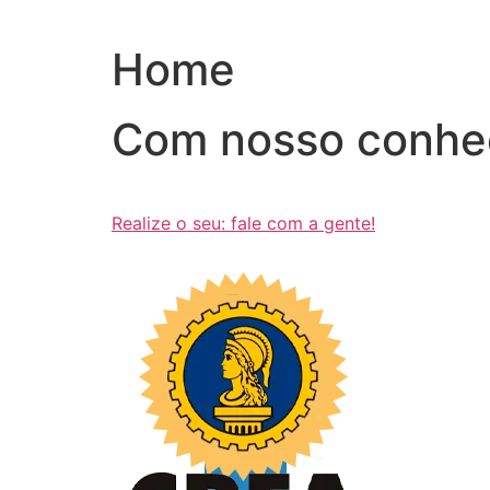
Ir
para
Home
o
conteúdo
Com nosso conhe
Realize o seu: fale com a gente!