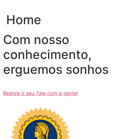
Ir
para
Home
o
conteúdo
Com nosso
conhecimento,
erguemos sonhos
Realize o seu: fale com a gente!