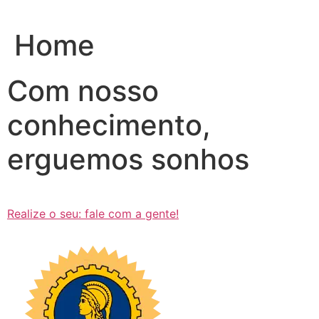
Ir
para
Home
o
conteúdo
Com nosso
conhecimento,
erguemos sonhos
Realize o seu: fale com a gente!