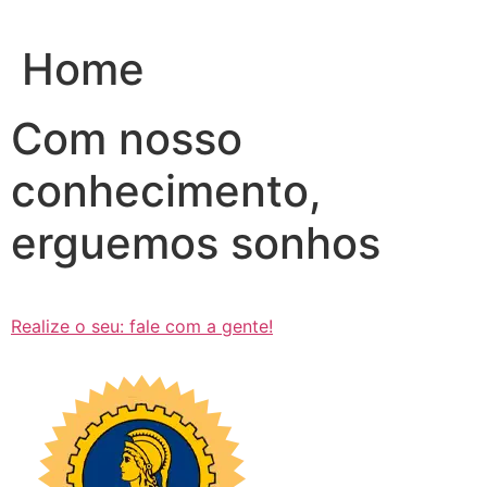
Ir
para
Home
o
conteúdo
Com nosso
conhecimento,
erguemos sonhos
Realize o seu: fale com a gente!