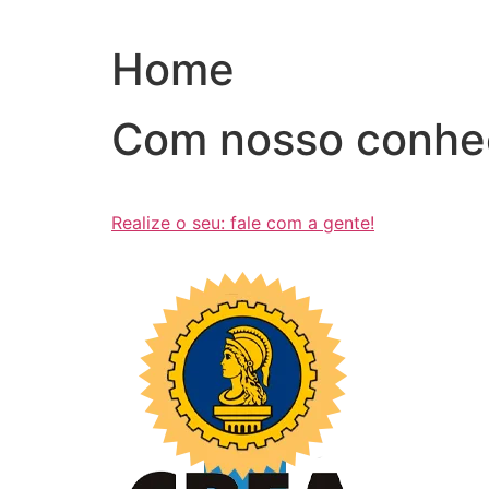
Ir
para
Home
o
conteúdo
Com nosso conhe
Realize o seu: fale com a gente!