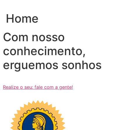
Ir
para
Home
o
conteúdo
Com nosso
conhecimento,
erguemos sonhos
Realize o seu: fale com a gente!