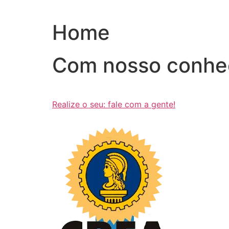
Ir
para
Home
o
conteúdo
Com nosso conhe
Realize o seu: fale com a gente!