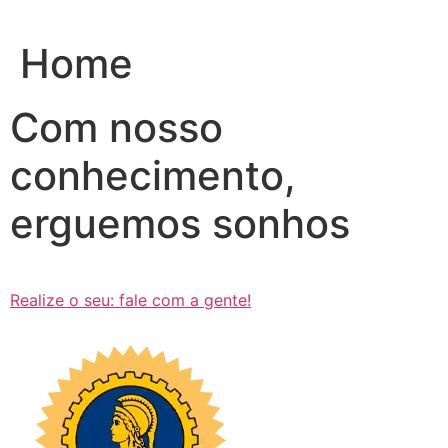
Ir
para
Home
o
conteúdo
Com nosso
conhecimento,
erguemos sonhos
Realize o seu: fale com a gente!