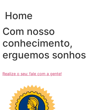
Ir
para
Home
o
conteúdo
Com nosso
conhecimento,
erguemos sonhos
Realize o seu: fale com a gente!