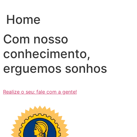
Ir
para
Home
o
conteúdo
Com nosso
conhecimento,
erguemos sonhos
Realize o seu: fale com a gente!