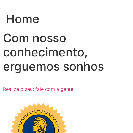
Ir
para
Home
o
conteúdo
Com nosso
conhecimento,
erguemos sonhos
Realize o seu: fale com a gente!