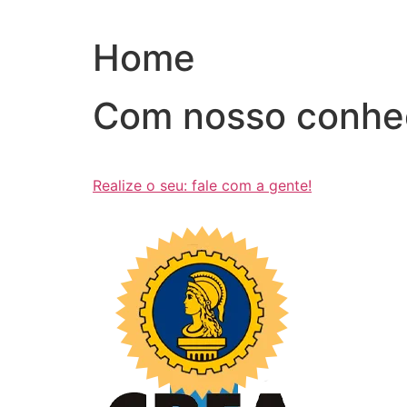
Ir
para
Home
o
conteúdo
Com nosso conhe
Realize o seu: fale com a gente!