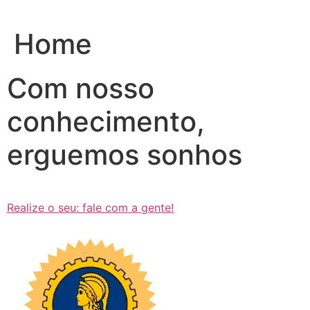
Ir
para
Home
o
conteúdo
Com nosso
conhecimento,
erguemos sonhos
Realize o seu: fale com a gente!