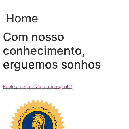
Ir
para
Home
o
conteúdo
Com nosso
conhecimento,
erguemos sonhos
Realize o seu: fale com a gente!