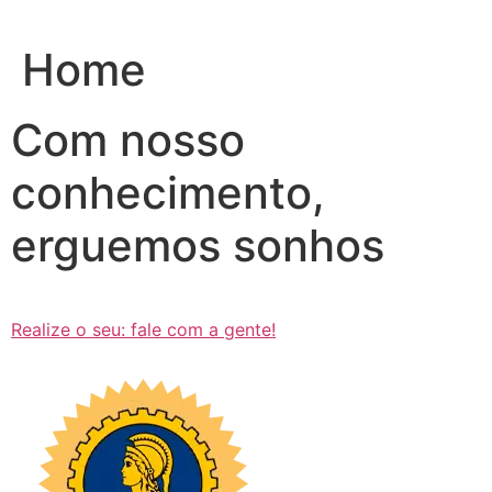
Ir
para
Home
o
conteúdo
Com nosso
conhecimento,
erguemos sonhos
Realize o seu: fale com a gente!