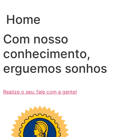
Ir
para
Home
o
conteúdo
Com nosso
conhecimento,
erguemos sonhos
Realize o seu: fale com a gente!