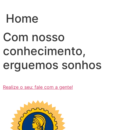
Ir
para
Home
o
conteúdo
Com nosso
conhecimento,
erguemos sonhos
Realize o seu: fale com a gente!