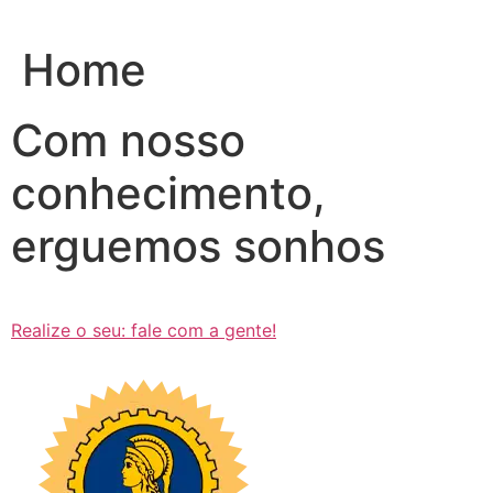
Ir
para
Home
o
conteúdo
Com nosso
conhecimento,
erguemos sonhos
Realize o seu: fale com a gente!