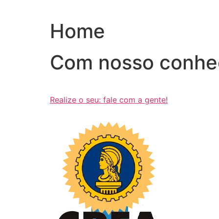
Ir
para
Home
o
conteúdo
Com nosso conhe
Realize o seu: fale com a gente!