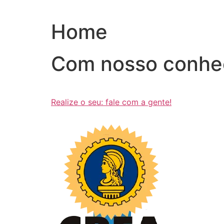
Ir
para
Home
o
conteúdo
Com nosso conhe
Realize o seu: fale com a gente!