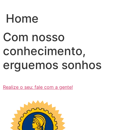
Ir
para
Home
o
conteúdo
Com nosso
conhecimento,
erguemos sonhos
Realize o seu: fale com a gente!