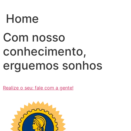
Ir
para
Home
o
conteúdo
Com nosso
conhecimento,
erguemos sonhos
Realize o seu: fale com a gente!