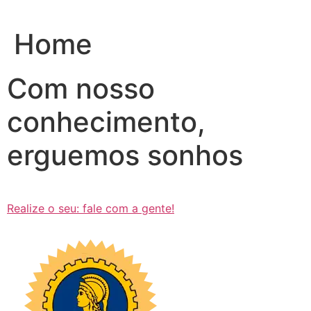
Ir
para
Home
o
conteúdo
Com nosso
conhecimento,
erguemos sonhos
Realize o seu: fale com a gente!