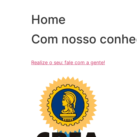
Ir
para
Home
o
conteúdo
Com nosso conhe
Realize o seu: fale com a gente!