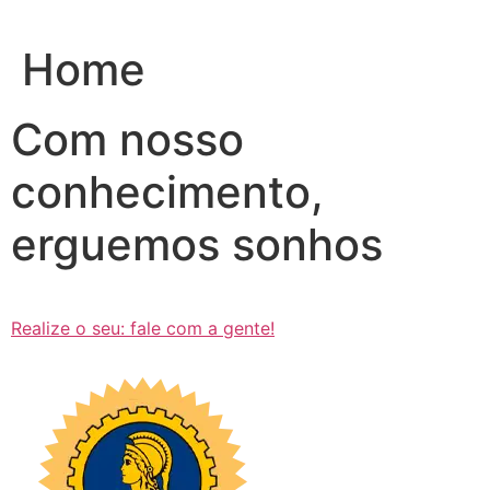
Ir
para
Home
o
conteúdo
Com nosso
conhecimento,
erguemos sonhos
Realize o seu: fale com a gente!