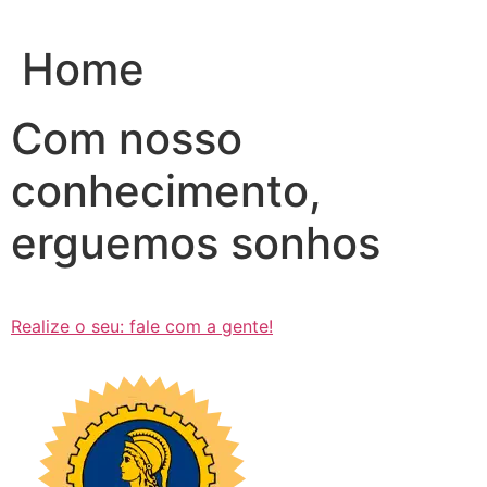
Ir
para
Home
o
conteúdo
Com nosso
conhecimento,
erguemos sonhos
Realize o seu: fale com a gente!