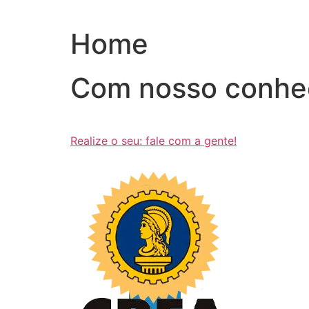
Ir
para
Home
o
conteúdo
Com nosso conhe
Realize o seu: fale com a gente!